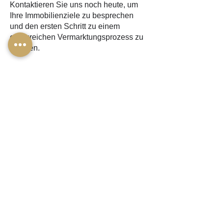
Kontaktieren Sie uns noch heute, um
Ihre Immobilienziele zu besprechen
und den ersten Schritt zu einem
erfolgreichen Vermarktungsprozess zu
machen.
Wir freuen uns darauf, Sie unterstützen
zu dürfen!
CMH immo GmbH
Delphinweg 13a
5616 Meisterschwanden
📞
+41 76 339 03 88
📧
welcome@cmhimmo.ch